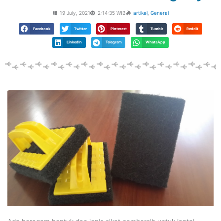
19 July, 2021
2:14:35 WIB
artikel
,
General
Facebook
Twitter
Pinterest
Tumblr
Reddit
LinkedIn
Telegram
WhatsApp