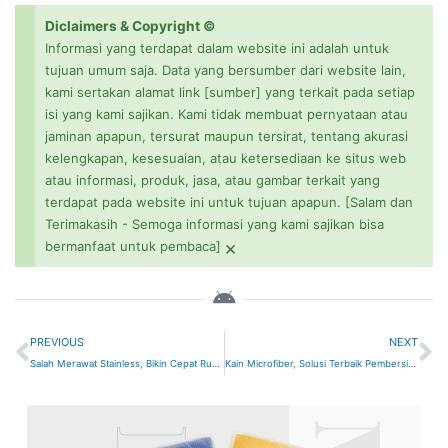
Diclaimers & Copyright ©
Informasi yang terdapat dalam website ini adalah untuk
tujuan umum saja. Data yang bersumber dari website lain,
kami sertakan alamat link [sumber] yang terkait pada setiap
isi yang kami sajikan. Kami tidak membuat pernyataan atau
jaminan apapun, tersurat maupun tersirat, tentang akurasi
kelengkapan, kesesuaian, atau ketersediaan ke situs web
atau informasi, produk, jasa, atau gambar terkait yang
terdapat pada website ini untuk tujuan apapun. [Salam dan
Terimakasih - Semoga informasi yang kami sajikan bisa
×
bermanfaat untuk pembaca]
Prev
N
PREVIOUS
NEXT
Salah Merawat Stainless, Bikin Cepat Rusak
Kain Microfiber, Solusi Terbaik Pembersih Perabotan Rumah Tangga